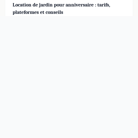
Location de jardin pour anniversaire : tarifs,
plateformes et conseils
La location de jardin pour anniversaire sort la fête des
quatre murs : espace vert privatif, …
Le Jardin de Toury
Conseils pratiques pour votre jardin, votre maison et un
mode de vie éco-responsable. Aménagement extérieur,
rénovation, décoration et astuces durables.
RUBRIQUES