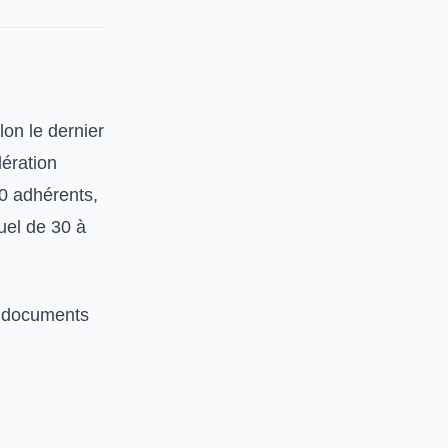
on le dernier
dération
00 adhérents,
uel de 30 à
re documents