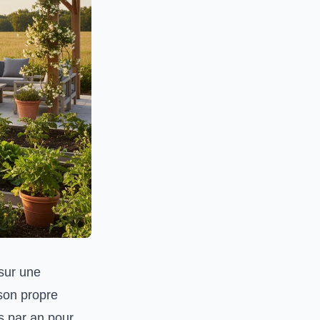
 sur une
son propre
os par an pour