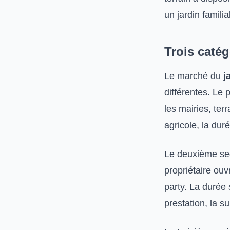
un jardin famili
Trois catég
Le marché du
j
différentes. Le 
les mairies, terr
agricole, la du
Le deuxième se
propriétaire ou
party. La durée 
prestation, la su