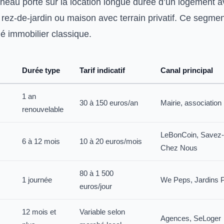
neau porte sur la location longue durée d’un logement av
ez-de-jardin ou maison avec terrain privatif. Ce segment
é immobilier classique.
Durée type
Tarif indicatif
Canal principal
1 an
30 à 150 euros/an
Mairie, association
renouvelable
LeBonCoin, Savez-
6 à 12 mois
10 à 20 euros/mois
Chez Nous
80 à 1 500
1 journée
We Peps, Jardins P
euros/jour
12 mois et
Variable selon
Agences, SeLoger