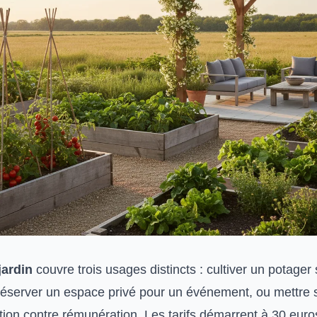
jardin
couvre trois usages distincts : cultiver un potager
 réserver un espace privé pour un événement, ou mettre 
ition contre rémunération. Les tarifs démarrent à 30 eur