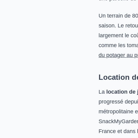
Un terrain de 8
saison. Le reto
largement le coû
comme les toma
du potager au p
Location d
La
location de 
progressé depui
métropolitaine 
SnackMyGarden, 
France et dans 