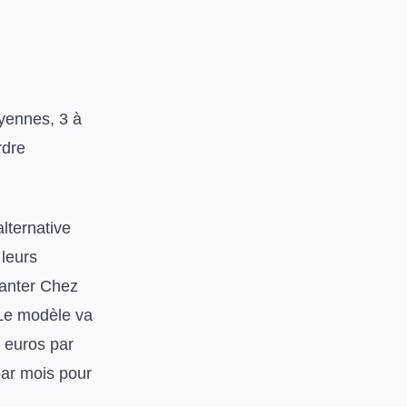
oyennes, 3 à
rdre
alternative
 leurs
lanter Chez
 Le modèle va
0 euros par
par mois pour