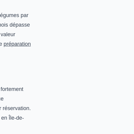
 légumes par
 mois dépasse
 valeur
de
préparation
 fortement
ce
 réservation.
en Île-de-