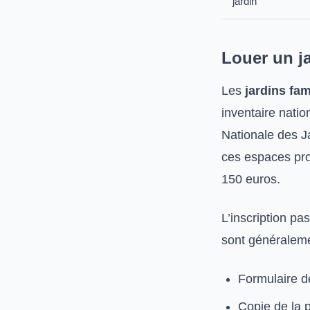
jardin
Louer un ja
Les
jardins fam
inventaire natio
Nationale des Ja
ces espaces pro
150 euros.
L’inscription p
sont généraleme
Formulaire d
Copie de la p