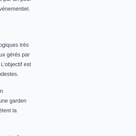
événementiel.
ogiques très
aux gérés par
L’objectif est
odestes.
Un
 une garden
ètent la